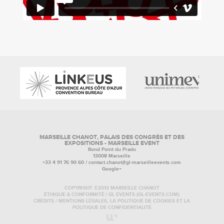
MARSEILLE CHANOT, PALAIS DES CONGRÈS ET DES
EXPOSITIONS - MARSEILLE EVENT
Rond Point du Prado
13008 Marseille
+33 4 91 76 90 60 /
contact.chanot@gl-marseilleevents.com
Google+
COPYRIGHT ©2013 MARSEILLE CHANOT
ÉTHIQUE & CONFORMITÉ | GL EVENTS (GL-EVENTS.COM)
CRÉDITS
/
MENTIONS LÉGALES, LA POLITIQUE DE COOKIES ET LA
POLITIQUE DE CONFIDENTIALITÉ