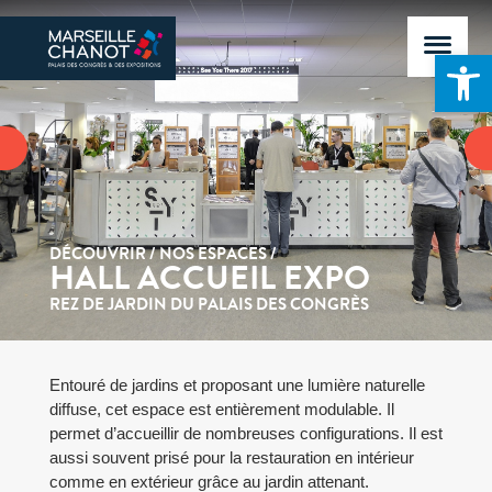
Ouvrir la 
DÉCOUVRIR
NOS ESPACES
HALL ACCUEIL EXPO
REZ DE JARDIN DU PALAIS DES CONGRÈS
Entouré de jardins et proposant une lumière naturelle
diffuse, cet espace est entièrement modulable. Il
permet d’accueillir de nombreuses configurations. Il est
aussi souvent prisé pour la restauration en intérieur
comme en extérieur grâce au jardin attenant.